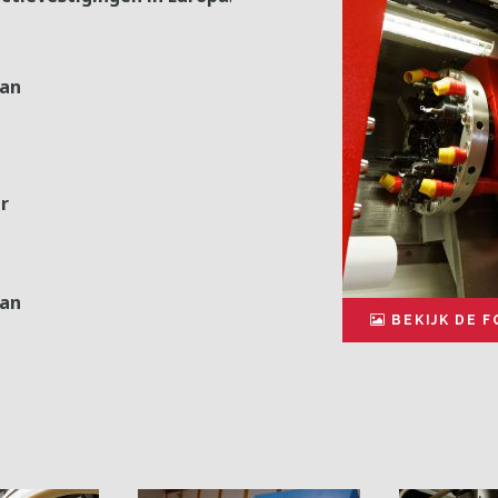
van
r
van
BEKIJK DE F