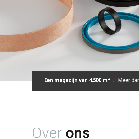
Pionier op gebied van maatwerk
/
On
Over
ons