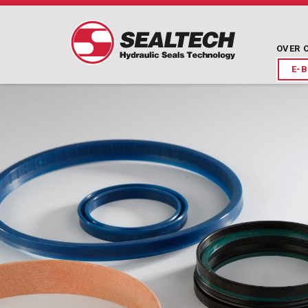
OVER
O
E-