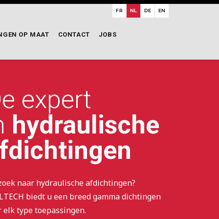
FR
NL
DE
EN
NGEN
OP MAAT
CONTACT
JOBS
e expert
n
hydraulische
fdichtingen
zoek naar hydraulische afdichtingen?
LTECH biedt u een breed gamma dichtingen
r elk type toepassingen.