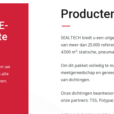
Producte
E-
te
SEALTECH biedt u een uitg
van meer dan 25.000 refere
4.500 m²: statische, pneumat
Om dit pakket volledig te m
 en uw
meetgereedschap en geree
 alle
van dichtingen.
men.
Onze dichtingen beantwoor
onze partners: TSS, Polypac