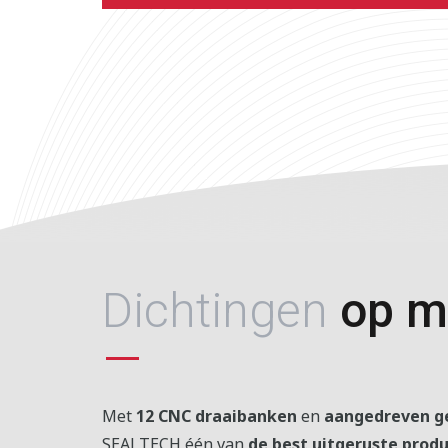
Dichtingen
op m
Met
12 CNC draaibanken
en
aangedreven g
SEALTECH één van
de best uitgeruste produ