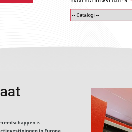
CATALOGI DOWNLOADEN
aat
ereedschappen
is
ctievestigingen in Europa
.