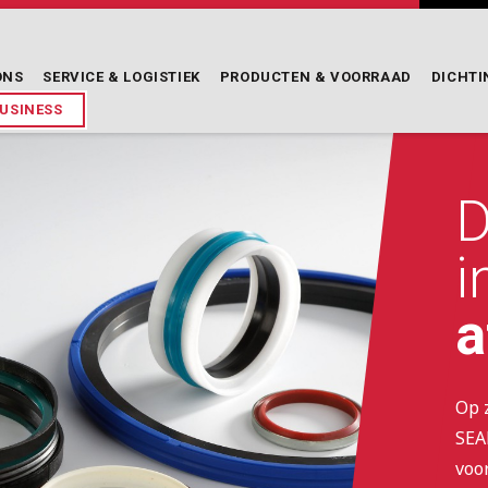
NS
SERVICE
&
LOGISTIEK
PRODUCTEN
&
VOORRAAD
DICHTI
BUSINESS
D
i
a
Op 
SEA
voo